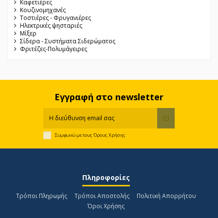
Καφετιέρες
Κουζινομηχανές
Τοστιέρες - Φρυγανιέρες
Ηλεκτρικές ψησταριές
Μίξερ
Σίδερα - Συστήματα Σιδερώματος
Φριτέζες-Πολυμάγειρες
Εγγραφή στο newsletter
Συμφωνώ με τους
Όρους Χρήσης
Πληροφορίες
Τρόποι Πληρωμής
Τρόποι Αποστολής
Πολιτική Απορρήτου
Όροι Χρήσης