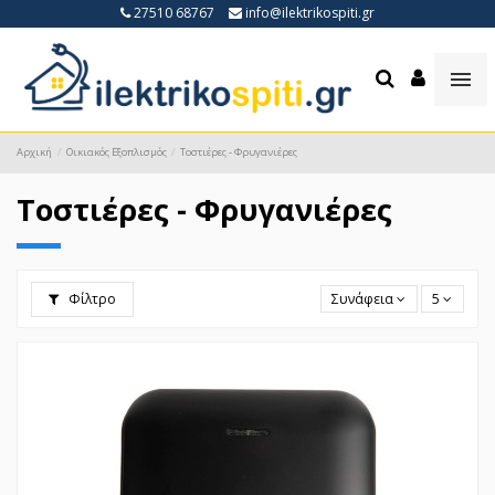
27510 68767
info@ilektrikospiti.gr
Αρχική
Οικιακός Εξοπλισμός
Τοστιέρες - Φρυγανιέρες
Τοστιέρες - Φρυγανιέρες
Φίλτρο
Συνάφεια
5