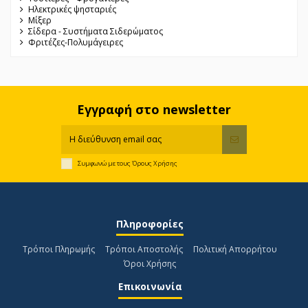
Ηλεκτρικές ψησταριές
Μίξερ
Σίδερα - Συστήματα Σιδερώματος
Φριτέζες-Πολυμάγειρες
Εγγραφή στο newsletter
Συμφωνώ με τους
Όρους Χρήσης
Πληροφορίες
Τρόποι Πληρωμής
Τρόποι Αποστολής
Πολιτική Απορρήτου
Όροι Χρήσης
Επικοινωνία