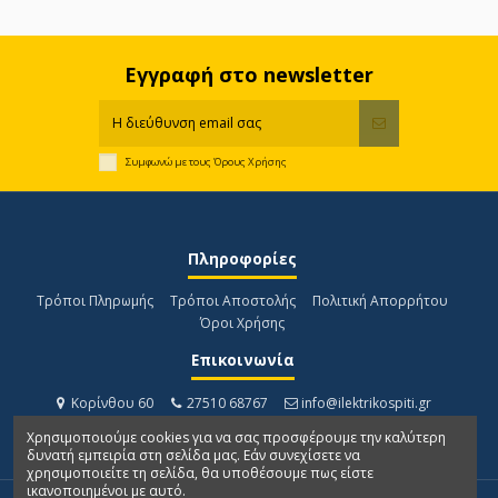
Εγγραφή στο newsletter
Συμφωνώ με τους
Όρους Χρήσης
Πληροφορίες
Τρόποι Πληρωμής
Τρόποι Αποστολής
Πολιτική Απορρήτου
Όροι Χρήσης
Επικοινωνία
Κορίνθου 60
27510 68767
info@ilektrikospiti.gr
Χρησιμοποιούμε cookies για να σας προσφέρουμε την καλύτερη
δυνατή εμπειρία στη σελίδα μας. Εάν συνεχίσετε να
χρησιμοποιείτε τη σελίδα, θα υποθέσουμε πως είστε
ικανοποιημένοι με αυτό.