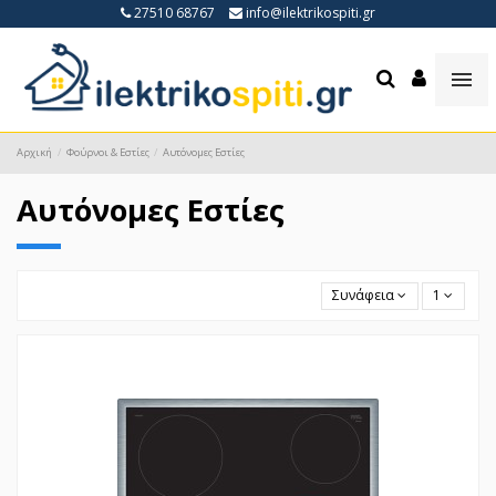
27510 68767
info@ilektrikospiti.gr
Αρχική
Φούρνοι & Εστίες
Αυτόνομες Εστίες
Αυτόνομες Εστίες
Συνάφεια
1