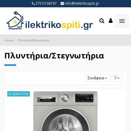
27510 68767
info@ilektrikospiti.gr
Αρχική
Πλυντήρια/Στεγνωτήρια
Πλυντήρια/Στεγνωτήρια
Συνάφεια
7
Β' ΔΙΑΛΟΓΗΣ