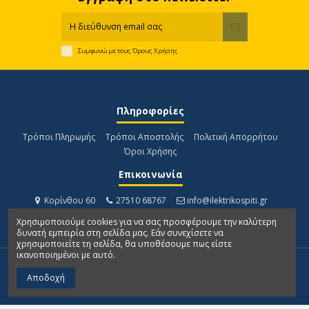
Συμφωνώ με τους
Όρους Χρήσης
Πληροφορίες
Τρόποι Πληρωμής
Τρόποι Αποστολής
Πολιτική Απορρήτου
Όροι Χρήσης
Επικοινωνία
Κορίνθου 60
27510 68767
info@ilektrikospiti.gr
Χρησιμοποιούμε cookies για να σας προσφέρουμε την καλύτερη
δυνατή εμπειρία στη σελίδα μας. Εάν συνεχίσετε να
χρησιμοποιείτε τη σελίδα, θα υποθέσουμε πως είστε
ικανοποιημένοι με αυτό.
Αποδοχή
Ηλεκτρικό Σπίτι - Developed by
D3 Solutions