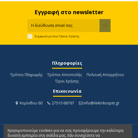
Εγγραφή στο newsletter
Συμφωνώ με τους
Όρους Χρήσης
Πληροφορίες
Τρόποι Πληρωμής
Τρόποι Αποστολής
Πολιτική Απορρήτου
Όροι Χρήσης
Επικοινωνία
Κορίνθου 60
27510 68767
info@ilektrikospiti.gr
Χρησιμοποιούμε cookies για να σας προσφέρουμε την καλύτερη
δυνατή εμπειρία στη σελίδα μας. Εάν συνεχίσετε να