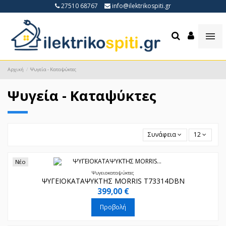
27510 68767
info@ilektrikospiti.gr
Αρχική
Ψυγεία - Καταψύκτες
Ψυγεία - Καταψύκτες
Συνάφεια
12
Νέο
Ψυγειοκαταψύκτες
ΨΥΓΕΙΟΚΑΤΑΨΥΚΤΗΣ MORRIS T73314DBN
399,00 €
Προβολή